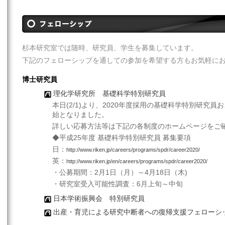
杉本研究室では随時、研究員、学生を募集しています。
下記のフェローシップを通しての参加を希望する方もお気軽に
博士研究員
理化学研究所 基礎科学特別研究員
本日(2/1)より、2020年度採用の基礎科学特別研究
始となりました。
詳しい応募方法等は下記の各制度のホームページをご
◆平成25年度 基礎科学特別研究員 募集要項
日：
http://www.riken.jp/careers/programs/spdr/career2020/
英：
http://www.riken.jp/en/careers/programs/spdr/career2020/
・公募期間：2月1日（月）～4月18日（木)
・研究室受入可能性調査：6月上旬～中旬
日本学術振興会 特別研究員
出産・育児による研究中断者への復帰支援フェローシップ