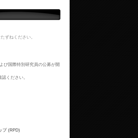
おたずねください。
員および国際特別研究員の公募が開
確認ください。
 (RPD)